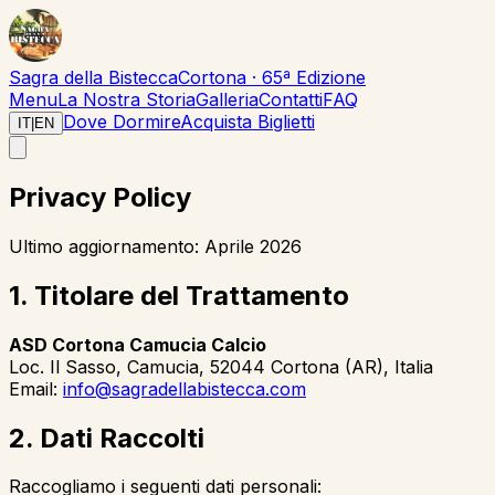
Sagra della Bistecca
Cortona · 65ª Edizione
Menu
La Nostra Storia
Galleria
Contatti
FAQ
Dove Dormire
Acquista Biglietti
IT
|
EN
Privacy Policy
Ultimo aggiornamento: Aprile 2026
1. Titolare del Trattamento
ASD Cortona Camucia Calcio
Loc. Il Sasso, Camucia, 52044 Cortona (AR), Italia
Email:
info@sagradellabistecca.com
2. Dati Raccolti
Raccogliamo i seguenti dati personali: